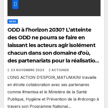
NEWS
ODD à l’horizon 2030? L’atteinte
des ODD ne pourra se faire en
laissant les acteurs agir isolément
chacun dans son domaine d’où,
des partenariats pour la réalisation
des objectifs(ODD 17)
23 NOVEMBRE 2023
ACTIONDE
L’ONG ACTION D’ESPOIR_MATUMAINI travaille
en étroite collaboration avec ses partenaires
comme #memisa et le Ministère de la Santé
Publique, Hygiène et Prévention de la #rdcongo à
travers son Programme National…