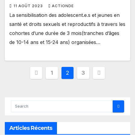
et 15-24 ans) organisées dans les
11 AOÛT 2023
ACTIONDE
espaces sûrs/de confiance par les
La sensibilisation des adolescent.e.s et jeunes en
pair.e.s éducateur.trice.s
santé et droits sexuels et reproductifs à travers les
cohortes d’une durée de 3 mois(tranches d’âges
de 10-14 ans et 15-24 ans) organisées…
Pagination
1
2
3
des
publications
Articles Récents