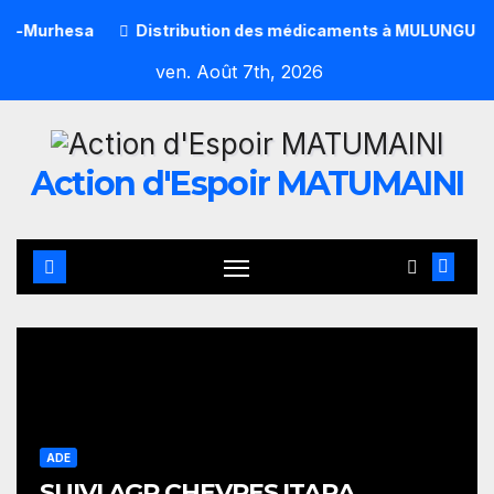
Skip
sa
Distribution des médicaments à MULUNGU INERA
to
ven. Août 7th, 2026
content
Action d'Espoir MATUMAINI
ADE
SUIVI AGR CHEVRES ITARA